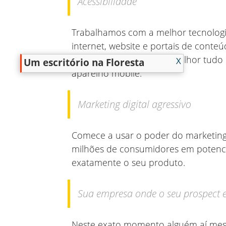
Acessibilidade
Trabalhamos com a melhor tecnologi
internet, website e portais de cont
consumidor estiver, e o melhor tudo 
X
Um escritório na Floresta
aparelho mobile.
Marketing digital agressivo
Comece a usar o poder do marketing 
milhões de consumidores em potenci
exatamente o seu produto.
Sua empresa onde o seu prospect e
Neste exato momento alguém aí mes