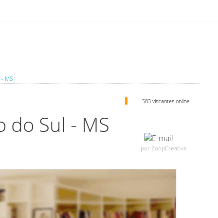
 - MS
583 visitantes online
 do Sul - MS
por ZoopCreative