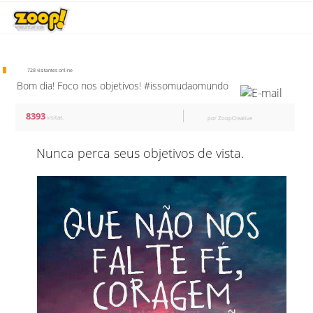
728 visitantes online
Bom dia! Foco nos objetivos! #issomudaomundo
8393
visitas.
por ZoopCreative
Nunca perca seus objetivos de vista.