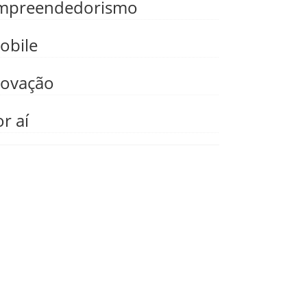
mpreendedorismo
obile
novação
r aí