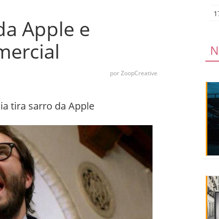
1
 da Apple e
ercial
N
por ZoopCreative
a tira sarro da Apple