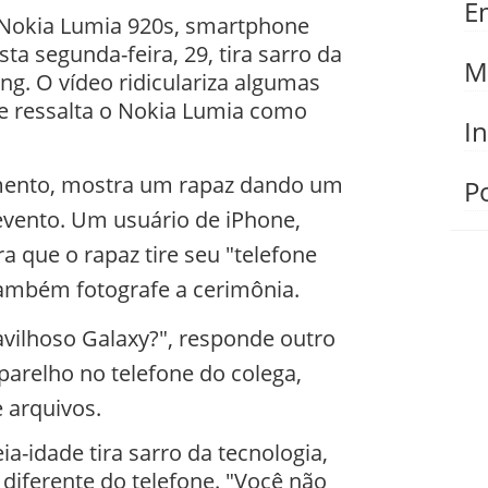
E
 Nokia Lumia 920s, smartphone
 segunda-feira, 29, tira sarro da
M
ng. O vídeo ridiculariza algumas
s e ressalta o Nokia Lumia como
I
mento, mostra um rapaz dando um
Po
 evento. Um usuário de iPhone,
a que o rapaz tire seu "telefone
também fotografe a cerimônia.
avilhoso Galaxy?", responde outro
arelho no telefone do colega,
 arquivos.
-idade tira sarro da tecnologia,
 diferente do telefone. "Você não