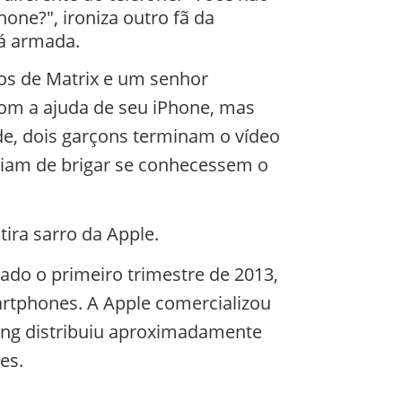
one?", ironiza outro fã da
tá armada.
nos de Matrix e um senhor
com a ajuda de seu iPhone, mas
de, dois garçons terminam o vídeo
riam de brigar se conhecessem o
tira sarro da Apple.
ado o primeiro trimestre de 2013,
rtphones. A Apple comercializou
ung distribuiu aproximadamente
es.