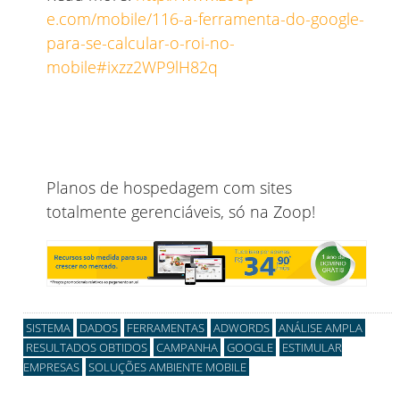
e.com/mobile/116-a-ferramenta-do-google-
para-se-calcular-o-roi-no-
mobile#ixzz2WP9lH82q
Planos de hospedagem com sites
totalmente gerenciáveis, só na Zoop!
SISTEMA
DADOS
FERRAMENTAS
ADWORDS
ANÁLISE AMPLA
RESULTADOS OBTIDOS
CAMPANHA
GOOGLE
ESTIMULAR
EMPRESAS
SOLUÇÕES AMBIENTE MOBILE