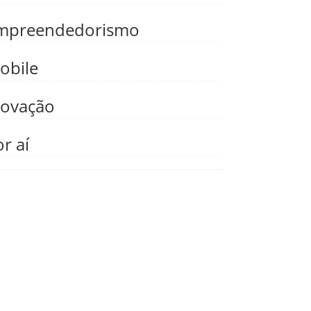
mpreendedorismo
obile
novação
r aí