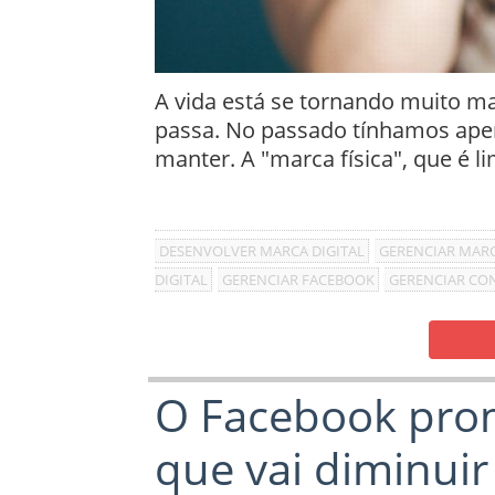
A vida está se tornando muito m
passa. No passado tínhamos ape
manter. A "marca física", que é l
DESENVOLVER MARCA DIGITAL
GERENCIAR MARC
DIGITAL
GERENCIAR FACEBOOK
GERENCIAR CO
O Facebook prom
que vai diminui