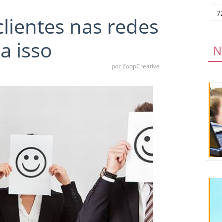
7
lientes nas redes
ia isso
N
por ZoopCreative