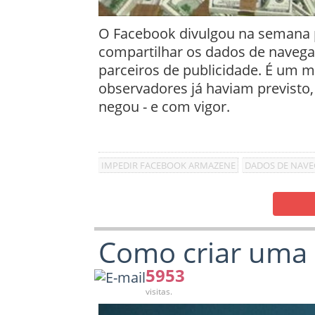
O Facebook divulgou na semana 
compartilhar os dados de naveg
parceiros de publicidade.
É um m
observadores já haviam previst
negou - e com vigor.
IMPEDIR FACEBOOK ARMAZENE
DADOS DE NAV
Como criar uma 
5953
visitas.