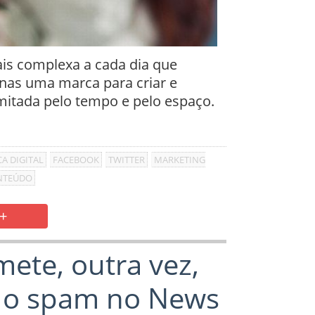
ais complexa a cada dia que
nas uma marca para criar e
imitada pelo tempo e pelo espaço.
A DIGITAL
FACEBOOK
TWITTER
MARKETING
NTEÚDO
+
ete, outra vez,
r o spam no News