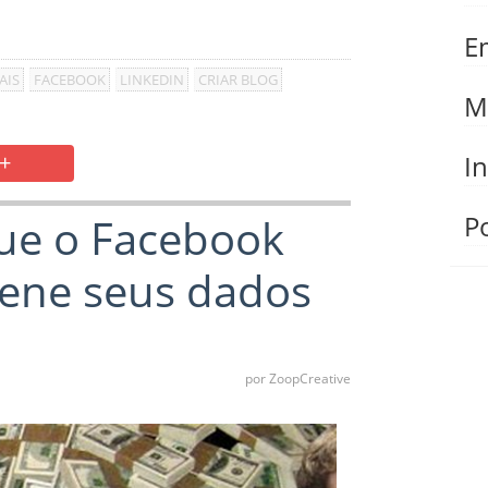
E
AIS
FACEBOOK
LINKEDIN
CRIAR BLOG
M
+
I
ue o Facebook
Po
ene seus dados
por ZoopCreative