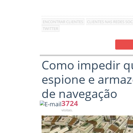
ENCONTRAR CLIENTES
CLIENTES NAS REDES SOC
TWITTER
Como impedir q
espione e armaz
de navegação
3724
visitas.