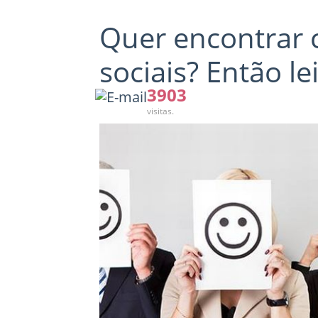
Quer encontrar c
sociais? Então le
3903
visitas.