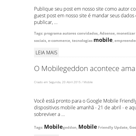
Publique seu post em nosso site como autor co
guest post em nosso site é mandar seus dados
publicar, ...
Tags: programa autores convidados, Adsense, monetizar 
mobile
sociais, e-commerce, tecnologias
, empreended
LEIA MAIS
O Mobilegeddon acontece am
Criado em Segunda, 20 Abril 2015 / Mobile
Você está pronto para o Google Mobile Friendl
dispositivos mobile amanhã - 21 de abril - e aq
sobreviver a ...
Mobile
Mobile
Tags:
geddon,
Friendly Update, Go