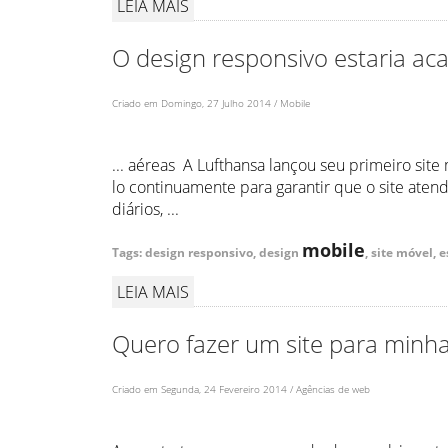
LEIA MAIS
O design responsivo estaria a
Criado em Domingo, 27 Julho 2014 / Mobile
... aéreas A Lufthansa lançou seu primeiro si
lo continuamente para garantir que o site aten
diários, ...
mobile
Tags: design responsivo, design
, site móvel, 
LEIA MAIS
Quero fazer um site para minh
Criado em Segunda, 24 Fevereiro 2014 / Agências de web